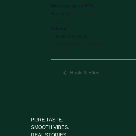
Niedersachsen
49074
Germany
Google Karte
anzeigen
Telefon
+49 541 20275576
Veranstaltungsort-Website
anzeigen
Beats & Bites
PURE TASTE.
SMOOTH VIBES.
REAL STORIES