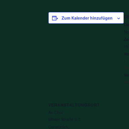
D
Zum Kalender hinzufügen
Da
No
Ze
19
Ve
:
Ev
Ve
Af
VERANSTALTUNGSORT
An Choi
Möser Straße 2-3
Osnabrück
,