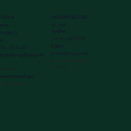
ETAILS
VERANSTALTER
An Choi
tum:
Telefon
vember 5
+49 541 20275576
it:
E-Mail
:00 - 23:30
CET
kontakt@an-choi.de
ranstaltungskategorie
Veranstalter-Website
anzeigen
ergreen
ranstaltung-Tags:
ter Work Events