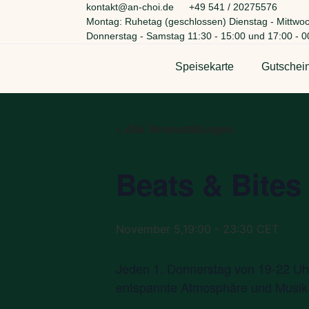
kontakt@an-choi.de
+49 541 / 20275576
Montag: Ruhetag (geschlossen) Dienstag - Mittwoc
Donnerstag - Samstag 11:30 - 15:00 und 17:00 - 0
Speisekarte
Gutschei
« Alle Veranstaltungen
Beats & Bites
November 5,19:00
-
23:30
CET
Jeden 1. Donnerstag von 19-22 Uhr
entspannte Atmosphäre und Musik