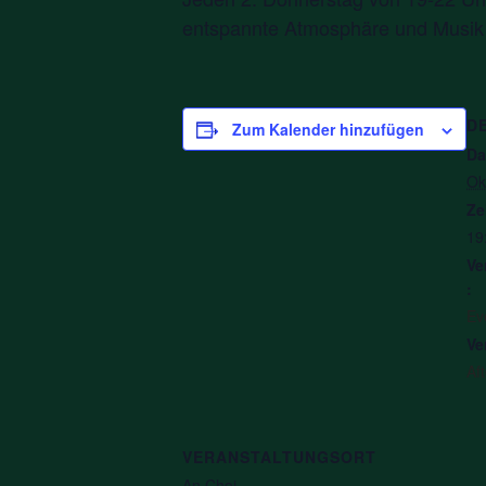
entspannte Atmosphäre und Musik
D
Zum Kalender hinzufügen
Da
Ok
Ze
19
Ve
:
Ev
Ve
Af
VERANSTALTUNGSORT
An Choi