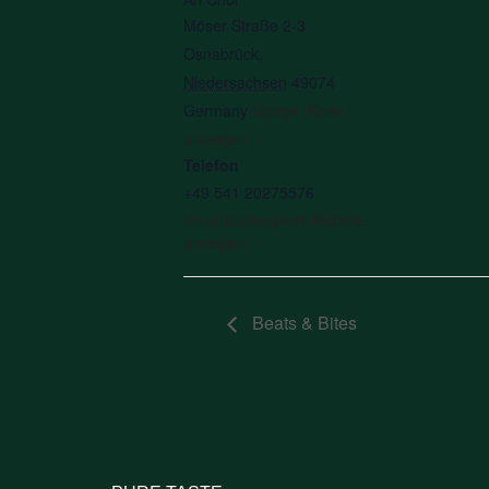
Möser Straße 2-3
Osnabrück
,
Niedersachsen
49074
Germany
Google Karte
anzeigen
Telefon
+49 541 20275576
Veranstaltungsort-Website
anzeigen
Beats & Bites