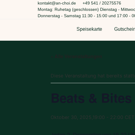
kontakt@an-choi.de
+49 541 / 20275576
Montag: Ruhetag (geschlossen) Dienstag - Mittwoc
Donnerstag - Samstag 11:30 - 15:00 und 17:00 - 0
Speisekarte
Gutschei
« Alle Veranstaltungen
Diese Veranstaltung hat bereits stat
Beats & Bites
Oktober 30, 2025,19:00
-
22:00
CET
Jeden 2. Donnerstag von 19-22 Uhr