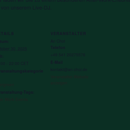
 von unserem Live-DJ.
ETAILS
VERANSTALTER
An Choi
tum:
Telefon
tober 30, 2025
+49 541 20275576
it:
E-Mail
:00 - 22:00
CET
kontakt@an-choi.de
ranstaltungskategorie
Veranstalter-Website
anzeigen
ergreen
ranstaltung-Tags:
ter Work Events