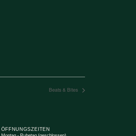
Beats & Bites
ÖFFNUNGSZEITEN
Montag - Ruhetag (geschlossen)